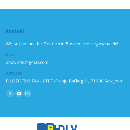
Kontakt
Wir setzen uns für Deutsch in Bosnien-Herzegowina ein!
Email
bhdlv.info@gmail.com
Adresse
FILOZOFSKI FAKULTET-Franje Račkog 1 , 71000 Sarajevo
Find us on:
Facebook
YouTube
Mail
page
page
page
opens
opens
opens
in
in
in
new
new
new