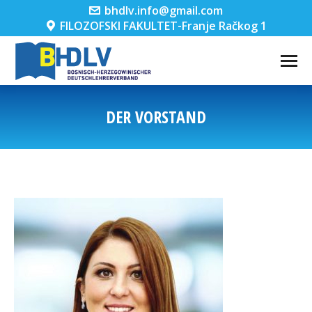
bhdlv.info@gmail.com
FILOZOFSKI FAKULTET-Franje Račkog 1
DER VORSTAND
You are here: