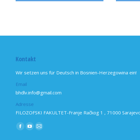
Kontakt
Wir setzen uns für Deutsch in Bosnien-Herzegowina ein!
Email
bhdlv.info@gmail.com
Adresse
FILOZOFSKI FAKULTET-Franje Račkog 1 , 71000 Sarajev
Find us on:
Facebook
YouTube
Mail
page
page
page