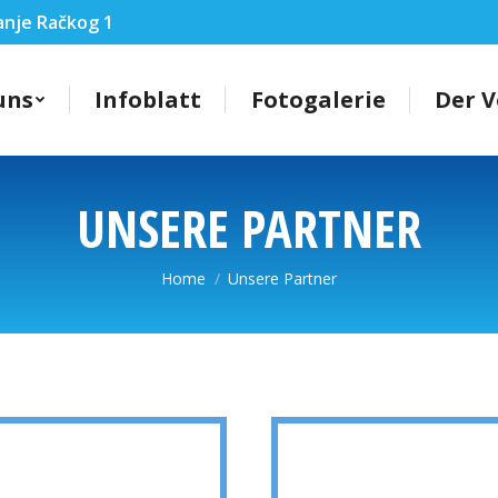
anje Račkog 1
uns
Infoblatt
Fotogalerie
Der 
UNSERE PARTNER
You are here:
Home
Unsere Partner