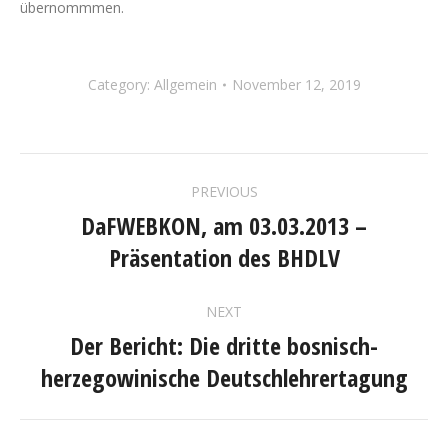
übernommmen.
Category:
Allgemein
November 12, 2019
POST
PREVIOUS
NAVIGATION
DaFWEBKON, am 03.03.2013 –
Previous
Präsentation des BHDLV
post:
NEXT
Der Bericht: Die dritte bosnisch-
Next
herzegowinische Deutschlehrertagung
post: