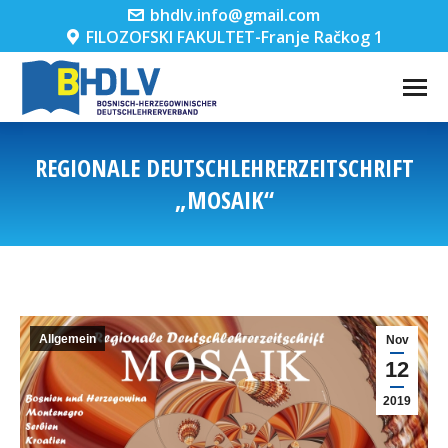
bhdlv.info@gmail.com
FILOZOFSKI FAKULTET-Franje Račkog 1
REGIONALE DEUTSCHLEHRERZEITSCHRIFT
„MOSAIK“
You are here:
Allgemein
Nov
12
2019