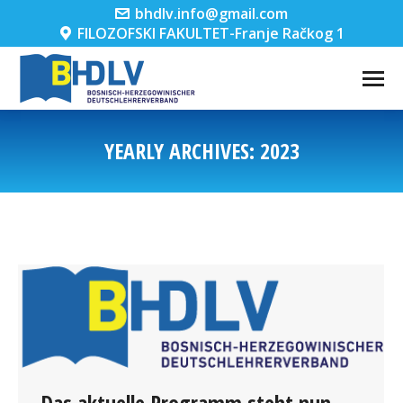
bhdlv.info@gmail.com
FILOZOFSKI FAKULTET-Franje Račkog 1
YEARLY ARCHIVES:
2023
You are here:
Das aktuelle Programm steht nun