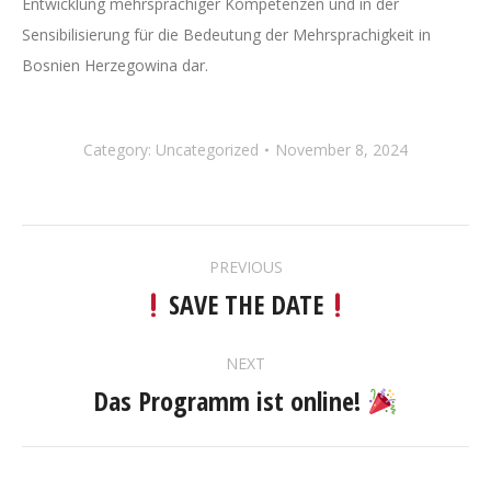
Entwicklung mehrsprachiger Kompetenzen und in der
Sensibilisierung für die Bedeutung der Mehrsprachigkeit in
Bosnien Herzegowina dar.
Category:
Uncategorized
November 8, 2024
POST
PREVIOUS
NAVIGATION
SAVE THE DATE
Previous
post:
NEXT
Das Programm ist online!
Next
post: