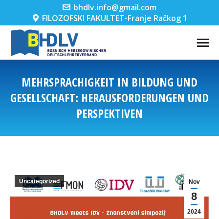
bhdlv.info@gmail.com
FILOZOFSKI FAKULTET-Franje Račkog 1
MEHRSPRACHIGKEIT IN BILDUNG UND
GESELLSCHAFT: HERAUSFORDERUNGEN UND
PERSPEKTIVEN
You are here:
Uncategorized
Nov
8
2024